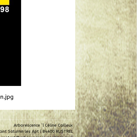
n.jpg
Arborescence `| Céline Cailleux
aint Saturnin les Apt | 84400 RUSTREL