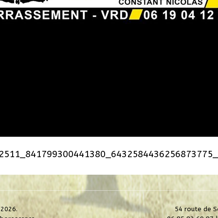
2511_841799300441380_6432584436256873775_
/2026.
54 route de S